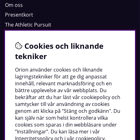
Om oss
Presentkort
The Athletic Pursuit
Sociala medier
Cookies och liknande
Facebook
tekniker
Instagram
Orion använder cookies och liknande
lagringstekniker för att ge dig anpassat
Youtube
innehåll, relevant marknadsföring och en
TikTok
bättre upplevelse av vår webbplats. Du
bekräftar att du har läst vår cookiepolicy och
samtycker till vår användning av cookies
Orion demobutik
genom att klicka på "Stäng och godkänn". Du
kan själv när som helst kontrollera vilka
Vi är dedikerade till att erbjuda dig de bästa produkterna
cookies som sparas i din webbläsare under
och en enastående shoppingupplevelse.
”Inställningar”. Du kan läsa mer i vår
Integritetspolicy
och i vår
cookiepolicy
.
Telefon:
0533-69 16 00