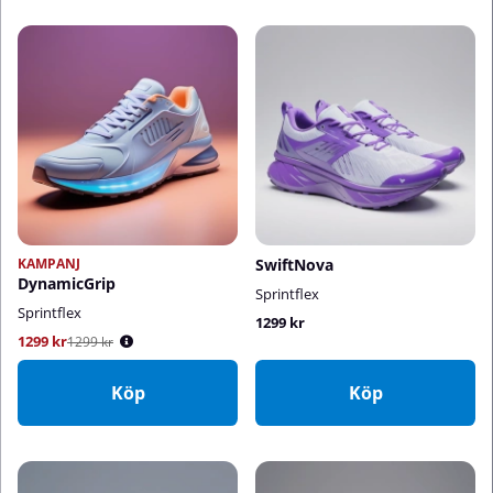
KAMPANJ
SwiftNova
DynamicGrip
Sprintflex
Sprintflex
1299 kr
1299 kr
Ordinarie pris:
1299 kr
Köp
Köp