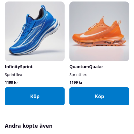
InfinitySprint
QuantumQuake
Sprintflex
Sprintflex
1199 kr
1199 kr
Köp
Köp
Andra köpte även