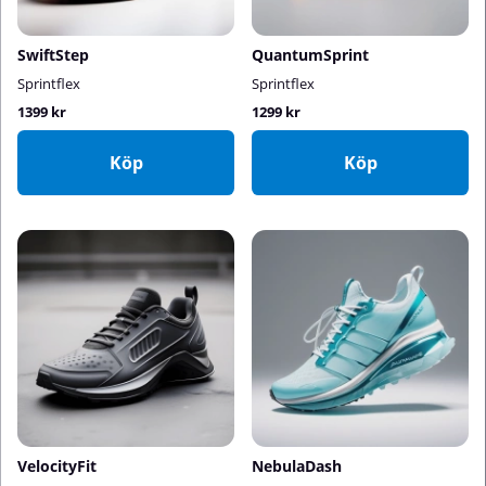
SwiftStep
QuantumSprint
Sprintflex
Sprintflex
1399 kr
1299 kr
Köp
Köp
VelocityFit
NebulaDash