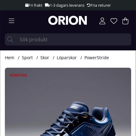
Fri frakt
1-3 dagars leverans
Fria returer
Var
Ant
.
Hem
Sport
Skor
Löparskor
PowerStride
Produktbilder
KAMPANJ