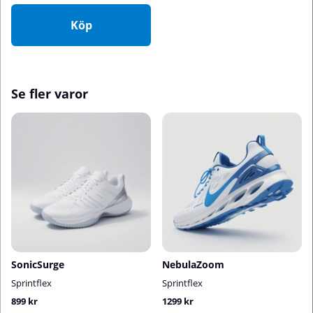
Köp
Se fler varor
SonicSurge
NebulaZoom
Sprintflex
Sprintflex
899 kr
1299 kr