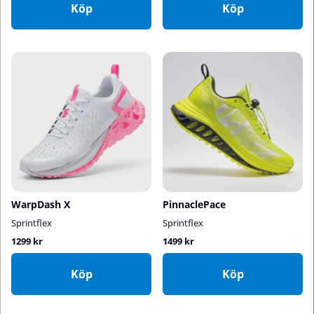
Köp
Köp
WarpDash X
PinnaclePace
Sprintflex
Sprintflex
1299 kr
1499 kr
Köp
Köp